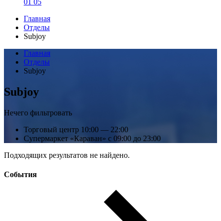
01 05
Главная
Отделы
Subjoy
Главная
Отделы
Subjoy
Subjoy
Нечего фильтровать
Торговый центр
10:00 — 22:00
Супермаркет «Караван»
с 09:00 до 23:00
Подходящих результатов не найдено.
События