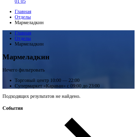
01 05
Главная
Отделы
Мармеладкин
Главная
Отделы
Мармеладкин
Мармеладкин
Нечего фильтровать
Торговый центр
10:00 — 22:00
Супермаркет «Караван»
с 09:00 до 23:00
Подходящих результатов не найдено.
События