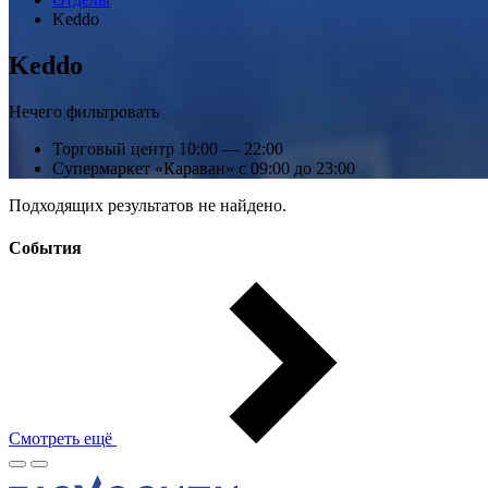
Keddo
Keddo
Нечего фильтровать
Торговый центр
10:00 — 22:00
Супермаркет «Караван»
с 09:00 до 23:00
Подходящих результатов не найдено.
События
Смотреть ещё