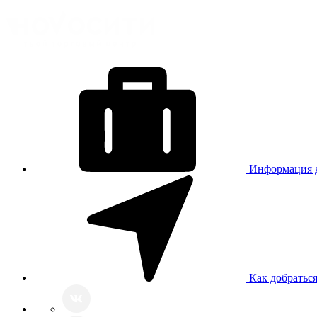
Информация д
Как добратьс